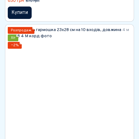
630 грн
670 грн
Купити
Розпродаж
Хіт
−2%