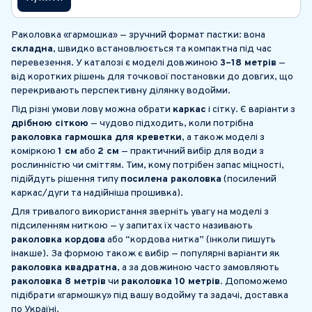
Раколовка «гармошка» — зручний формат пастки: вона
складна
, швидко встановлюється та компактна під час
перевезення. У каталозі є моделі довжиною
3–18 метрів
—
від коротких рішень для точкової постановки до довгих, що
перекривають перспективну ділянку водойми.
Під різні умови лову можна обрати
каркас
і сітку. Є варіанти з
дрібною сіткою
— чудово підходить, коли потрібна
раколовка гармошка для креветки
, а також моделі з
коміркою
1 см
або
2 см
— практичний вибір для води з
рослинністю чи сміттям. Тим, кому потрібен запас міцності,
підійдуть рішення типу
посилена раколовка
(посилений
каркас/дуги та надійніша прошивка).
Для тривалого використання зверніть увагу на моделі з
підсиленням ниткою — у запитах їх часто називають
раколовка кордова
або “кордова нитка” (інколи пишуть
інакше). За формою також є вибір — популярні варіанти як
раколовка квадратна
, а за довжиною часто замовляють
раколовка 8 метрів
чи
раколовка 10 метрів
. Допоможемо
підібрати «гармошку» під вашу водойму та задачі, доставка
по Україні.