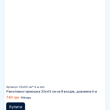
Артикул: 33х45 см* 6 м зел
Раколовка гармошка 33х45 см на 8 входів, довжина 6 м
740 грн
770 грн
Купити