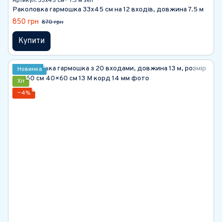
Артикул: 33х45 см* 7.5 м зел
Раколовка гармошка 33х45 см на 12 входів, довжина 7.5 м
850 грн
870 грн
Купити
Новинка
Хіт
−4%