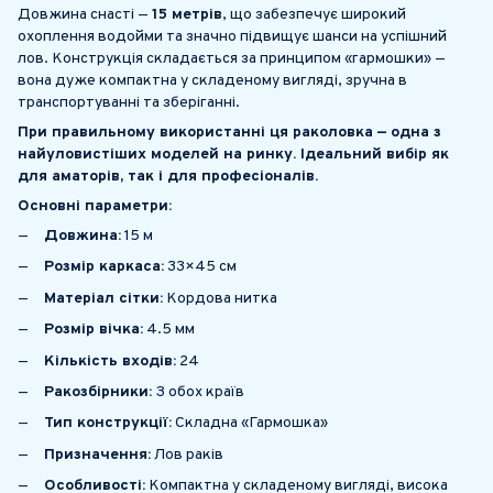
Довжина снасті —
15 метрів
, що забезпечує широкий
охоплення водойми та значно підвищує шанси на успішний
лов. Конструкція складається за принципом «гармошки» —
вона дуже компактна у складеному вигляді, зручна в
транспортуванні та зберіганні.
При правильному використанні ця раколовка — одна з
найуловистіших моделей на ринку. Ідеальний вибір як
для аматорів, так і для професіоналів.
Основні параметри:
Довжина:
15 м
Розмір каркаса:
33×45 см
Матеріал сітки:
Кордова нитка
Розмір вічка:
4.5 мм
Кількість входів:
24
Ракозбірники:
З обох країв
Тип конструкції:
Складна «Гармошка»
Призначення:
Лов раків
Особливості:
Компактна у складеному вигляді, висока