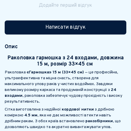
Додайте перший відгук
Написати відгук
Опис
Раколовка гармошка з 24 входами, довжина
15 м, розмір 33×45 см
Раколовка
«Гармошка» 15 м (33×45 см)
— це професійна,
ультраефективна та міцна снасть, створена для
максимального улову раків у чистих водоймах. Завдяки
великому розміру каркаса та продуманій конструкції з
24
входами
, раколовка забезпечує чудову прохідність і високу
результативність.
Сітка виготовлена з надійної
кордової нитки
з дрібною
коміркою
4.5 мм
, яка не дає можливості втекти навіть
дрібним ракам. З обох країв встановлено
ракозбірники
, що
дозволяють швидко та акуратно вивантажувати улов.