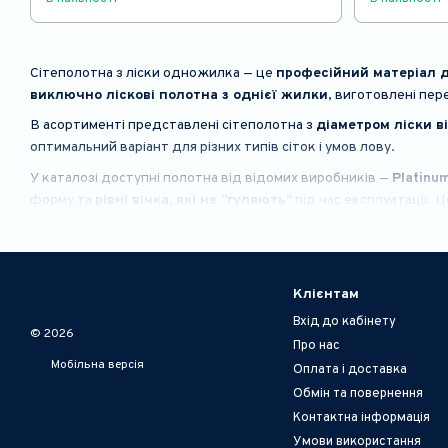
Сітеполотна з ліски одножилка — це
професійний матеріал д
виключно ліскові полотна з однієї жилки
, виготовлені пе
В асортименті представлені сітеполотна з
діаметром ліски ві
оптимальний варіант для різних типів сіток і умов лову.
У каталозі доступні полотна від відомих виробників —
Platinu
форму та
рівні вічка, які не “гуляють”
під час експлуатації. Ц
Клієнтам
Вхід до кабінету
© 2026
Про нас
Мобільна версія
Оплата і доставка
Обмін та повернення
Контактна інформація
Умови використання