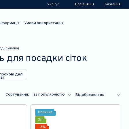
Порівняння
Укр
Рус
Бажання
інформація
Умови використання
 (одножилка)
ь для посадки сіток
пронові делі
Сортування:
за популярністю
Відображення:
Новинка
Хіт
−3%