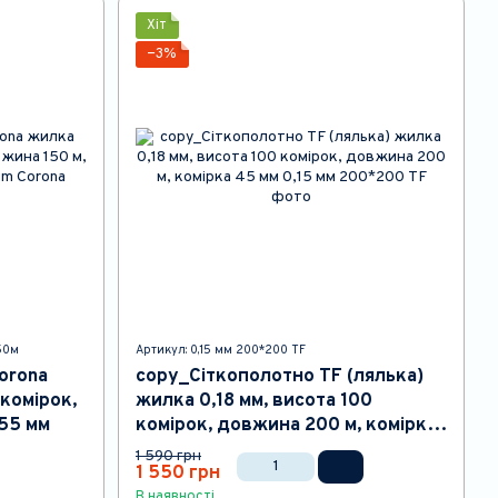
Хіт
−3%
150м
Артикул: 0,15 мм 200*200 TF
orona
copy_Сіткополотно TF (лялька)
 комірок,
жилка 0,18 мм, висота 100
 55 мм
комірок, довжина 200 м, комірка
45 мм
1 590 грн
1 550 грн
В наявності