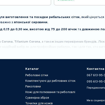
ля виготовлення та посадки рибальських сіток
, який цінується 
реважно з
японської сировини
.
д 0,15 до 0,30 мм
,
висотою від 75 до 200 вічок
та
довжиною пол
m Corona, Titanium Corona
, а також інших перевірених брендів. Лі
е надійний вибір як для професійних рибалок, так і для тих, хто виг
Каталог
Контактна
Риболовні сітки
067 613-95-
Комплектуючі до рибловних сіток
095 613-95-
Раколовки
Передзвонит
Ножі для полювання та риболовлі
Сувенірна зброя
Ми в соцмер
Точилки для ножів