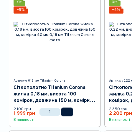
Хіт
Хіт
−5%
−6%
Артикул: 0,18 мм Titanium Corona
Артикул: 0,22
Сіткополотно Titanium Corona
Сіткопол
жилка 0,18 мм, висота 100
жилка 0,2
комірок, довжина 150 м, комірка
комірок, 
40 мм
45 мм
2 100 грн
2 350 грн
1 999 грн
2 200 грн
В наявності
В наявності