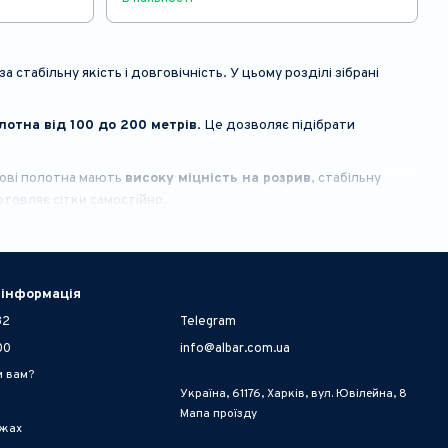
за стабільну якість і довговічність. У цьому розділі зібрані
отна від 100 до 200 метрів
. Це дозволяє підібрати
скові полотна мають
високу міцність на розрив
, стабільну
отовляє сітки самостійно.
 інформація
32
Telegram
00
info@albar.com.ua
и вам?
Україна, 61176, Харків, вул. Ювілейна, 8
Мапа проїзду
ежах