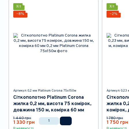
Хіт
Хіт
−8%
−2%
Артикул: 0,2 мм Platinum Corona 75x150м
Артикул: 0,23
Сіткополотно Platinum Corona
Сіткопол
жилка 0,2 мм, висота 75 комірок,
жилка 0,2
довжина 150 м, комірка 60 мм
комірок, 
40 мм
1 440 грн
1 780 грн
1 330 грн
1 750 грн
В наявності
В наявності