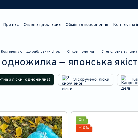
Про нас
Оплата і доставка
Обмін та повернення
Контактна 
Відгуки про магазин
Комплектуючі до рибловних сіток
Сіткові полотна
Сітеполотна з ліски
и одножилка — японська якіст
тна з ліски (одножилка)
Зі скрученої ліски
Ка
Хіт
−10%