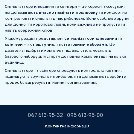
Сигналізатори клювання та свінгери — це корисні аксесуари,
які допомагають
вчасно помічати покльовку
та комфортно
контролювати снасть під час риболовлі. Вони особливо зручні
для донної та коропової ловлі, коли важливо не пропустити
навіть обережний клюв.
У цьому розділі представлені
сигналізатори клювання
та
свінгери
— як
поштучно
, так і
готовими наборами
. Це
дозволяє підібрати комплект під ваш стиль ловлі: від
базового набору для старту до повної комплектації на кілька
вудилищ.
Сигналізатори та свінгери спрощують контроль клювання,
підвищують зручність на риболовлі та допомагають зробити
процес більш результативним і організованим.
067 613-95-32
095 613-95-00
Контактна інформація