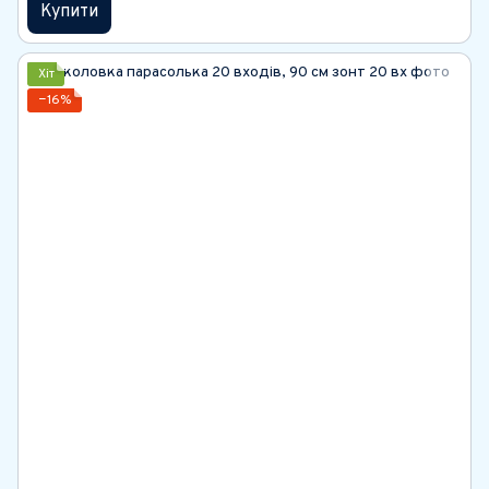
Купити
Хіт
−16%