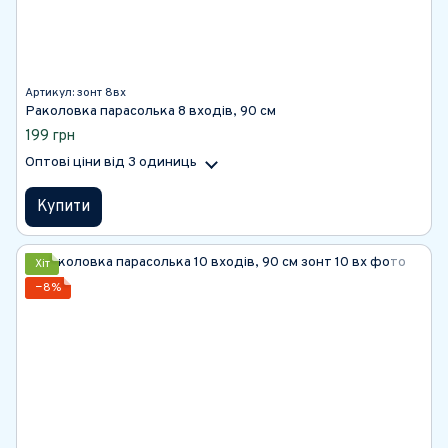
Артикул: зонт 8вх
Раколовка парасолька 8 входів, 90 см
199 грн
Оптові ціни
від 3 одиниць
Купити
Хіт
−8%