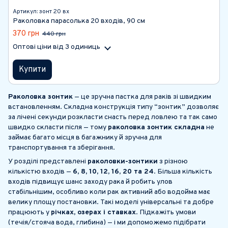
Артикул: зонт 20 вх
Раколовка парасолька 20 входів, 90 см
370 грн
440 грн
Оптові ціни
від 3 одиниць
Купити
Раколовка зонтик
— це зручна пастка для раків зі швидким
встановленням. Складна конструкція типу “зонтик” дозволяє
за лічені секунди розкласти снасть перед ловлею та так само
швидко скласти після — тому
раколовка зонтик складна
не
займає багато місця в багажнику й зручна для
транспортування та зберігання.
У розділі представлені
раколовки-зонтики
з різною
кількістю входів —
6, 8, 10, 12, 16, 20 та 24
. Більша кількість
входів підвищує шанс заходу рака й робить улов
стабільнішим, особливо коли рак активний або водойма має
велику площу постановки. Такі моделі універсальні та добре
працюють у
річках, озерах і ставках
. Підкажіть умови
(течія/стояча вода, глибина) — і ми допоможемо підібрати