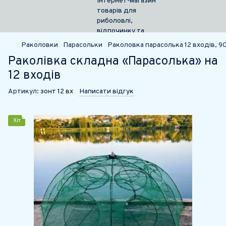
Раколовки
Парасольки
Раколовка парасолька 12 входів, 9
Раколівка складна «Парасолька» на
12 входів
Артикул:
зонт 12 вх
Написати відгук
Хіт