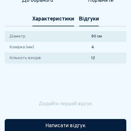
До обраного
Порівняти
Характеристики
Відгуки
Діаметр
90 см
Комірка (мм)
4
Кількість входів
12
Додайте перший відгук
Написати відгук