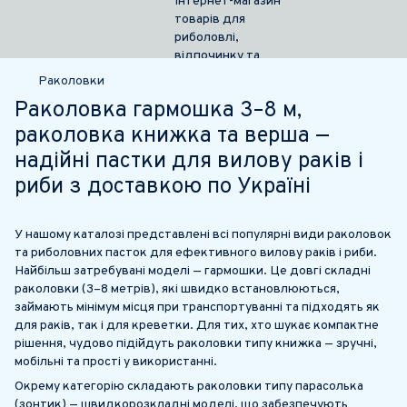
Раколовки
Раколовка гармошка 3–8 м,
раколовка книжка та верша —
надійні пастки для вилову раків і
риби з доставкою по Україні
У нашому каталозі представлені всі популярні види раколовок
та риболовних пасток для ефективного вилову раків і риби.
Найбільш затребувані моделі — гармошки. Це довгі складні
раколовки (3–8 метрів), які швидко встановлюються,
займають мінімум місця при транспортуванні та підходять як
для раків, так і для креветки. Для тих, хто шукає компактне
рішення, чудово підійдуть раколовки типу книжка — зручні,
мобільні та прості у використанні.
Окрему категорію складають раколовки типу парасолька
(зонтик) — швидкорозкладні моделі, що забезпечують