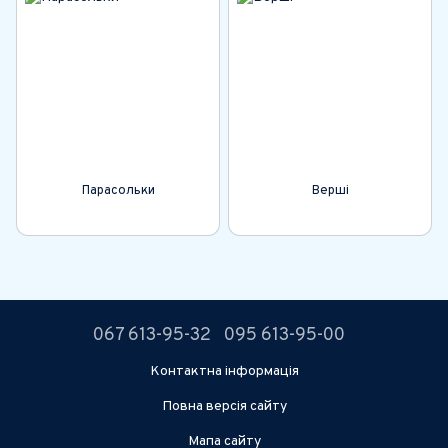
Парасольки
Верші
067 613-95-32
095 613-95-00
Контактна інформація
Повна версія сайту
Мапа сайту