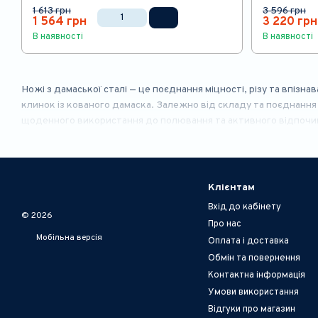
1 613 грн
3 596 грн
1 564 грн
3 220 грн
В наявності
В наявності
Ножі з дамаської сталі — це поєднання міцності, різу та впізнав
клинок із кованого дамаска. Залежно від складу та поєднання ша
щоденного використання до полювання та активного відпочинк
Клієнтам
Вхід до кабінету
© 2026
Про нас
Мобільна версія
Оплата і доставка
Обмін та повернення
Контактна інформація
Умови використання
Відгуки про магазин