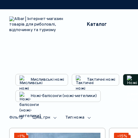
Перейти до основного контенту
Каталог
Мисливські ножі
Тактичні ножі
Ножі-балісонги (ножі-метелики)
Фільтр
Ціна, грн
Тип ножа
−1%
−15%