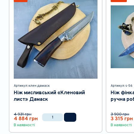
Артикул: клен дамаск
Артикул: s-56
Ніж мисливський «Кленовий
Ніж фінка
лист» Дамаск
ручна ро
4 931 грн
3 900 грн
4 884 грн
3 315 грн
В наявності
В наявності