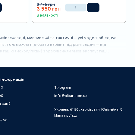
3 775 грн
3 550 грн
В наявності
ипів: складні, мисливські та тактичні — усі моделі об’єднує
ь, тож можна підібрати варіант під різні задачі — від
ацію (чохол/піхви) з урахуванням умов експлуатації.
 інформація
32
Telegram
00
info@albar.com.ua
и вам?
Україна, 61176, Харків, вул. Ювілейна, 8
Мапа проїзду
ежах