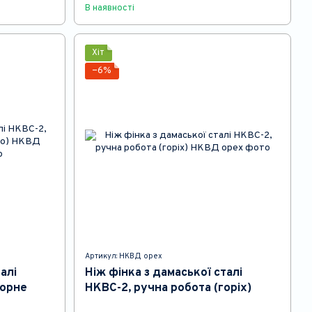
В наявності
Хіт
−6%
Артикул: НКВД орех
алі
Ніж фінка з дамаської сталі
чорне
НКВС-2, ручна робота (горіх)