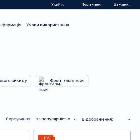
Порівняння
Укр
Рус
Бажання
інформація
Умови використання
ового викиду
Фронтальні ножі
Сортування:
за популярністю
Відображення:
−10%