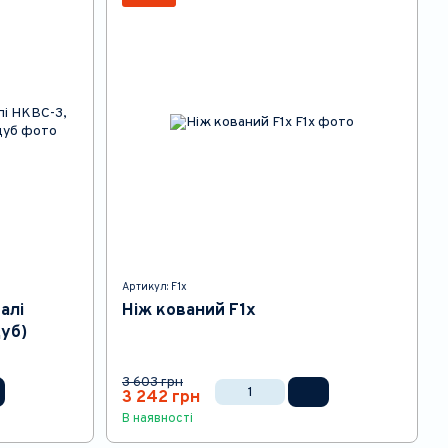
Артикул: F1x
алі
Ніж кований F1x
дуб)
3 603 грн
3 242 грн
В наявності