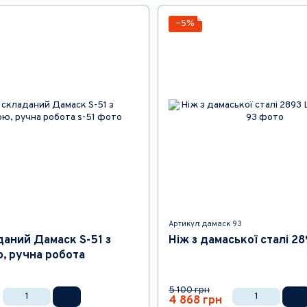
−5%
Артикул: дамаск 93
даний Дамаск S-51 з
Ніж з дамаської сталі 2
, ручна робота
5 100 грн
4 868 грн