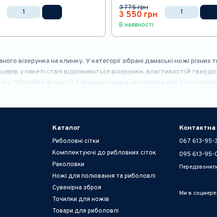
3 775 грн
3 550 грн
В наявності
аного візерунка на клинку. У категорії зібрані дамаські ножі різних т
рів у пакеті сталі відрізняються візерунки, властивості й твердіст
у. Обирайте форму й довжину клинка, матеріал руків’я та комплект
Каталог
Контактна
Риболовні сітки
067 613-95-
Комплектуючі до рибловних сіток
095 613-95-
Раколовки
Передзвонит
Ножі для полювання та риболовлі
Сувенірна зброя
Ми в соцмер
Точилки для ножів
Товари для риболовлі