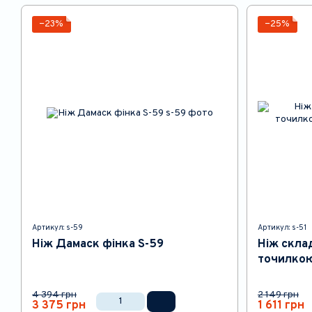
−23%
−25%
Артикул: s-59
Артикул: s-51
Ніж Дамаск фінка S-59
Ніж скла
точилкою
4 394 грн
2 149 грн
3 375 грн
1 611 грн