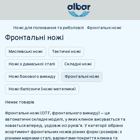
Ножі для полювання та риболовлі
Фронтальні ножі
Фронтальні ножі
Мисливські ножі
Тактичні ножі
Ножі з дамаської сталі
Складні ножі
Ножі бокового викиду
Фронтальні ножі
Ножі-балісонги (ножі-метелики)
Немає товарів
Фронтальні ножі (OTF, фронтального викиду) — це
автоматичні складні моделі, у яких клинок висувається та
ховається вперед, уздовж осі руків’я. У категорії зібрано
асортимент фронтальних ножів різних форм і розмірів: з
різними марками сталі, варіантами покриття клинка та