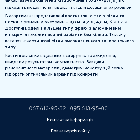
зібрані
кастингові сітки різних типів і конструкцій
, що
підходять як для початківців, так і для досвідчених рибалок.
В асортименті представлені
кастингові сітки з ліски та
нитки
, з різними діаметрами —
3,8 м, 4,2 м, 4,8 м, 6 м і 7 м
.
Доступні моделі
з кільцем типу фрізбі з алюмінієвим
кільцем
, а також
класичні варіанти без кільця
. Також у
каталозі є
кастингові сітки американського та іспанського
типу
.
Кастингові сітки відрізняються зручністю закидання,
швидким результатом і компактністю. Завдяки
різноманітності матеріалів, діаметрів і конструкцій легко
підібрати оптимальний варіант під конкретні
067 613-95-32
095 613-95-00
Контактна інформація
Повна версія сайту