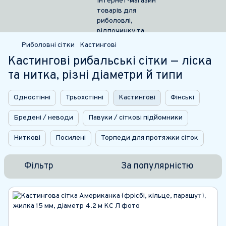
Риболовні сітки
Кастингові
Кастингові рибальські сітки — ліска
та нитка, різні діаметри й типи
Одностінні
Трьохстінні
Кастингові
Фінські
Бредені / неводи
Павуки / сіткові підйомники
Ниткові
Посилені
Торпеди для протяжки сіток
Фільтр
За популярністю