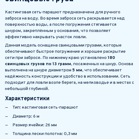
Кастинговая сеть-парашют предназначена для ручного
заброса на воду. Во время заброса сеть раскрывается над
поверхностью воды, а после погружения стягивается
шнуром, закреплённым у основания, что позволяет
эффективно накрывать участок ловли.
Данная модель оснащена свинцовыми грузами, которые
обеспечивают быстрое погружение и хорошее раскрытие
сети при забросе. По нижнему краю установлено
180
свинцовых грузов по 13 грамм
, посаженных на шнур. Основа
выполнена на шнуре диаметром
5 мм
, что обеспечивает
надёжность конструкции и удобство в использовании. Сеть
подходит для ловли возле берега, на мелководье и в местах с
небольшой глубиной.
Характеристики
Тип: кастинговая сеть-парашют
Диаметр: 6 м
Размер ячейки: 26 мм
Толщина лески полотна: 0,3 мм