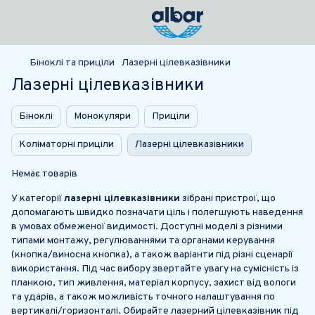
Біноклі та приціли
Лазерні цілевказівники
Лазерні цілевказівники
Біноклі
Монокуляри
Приціли
Коліматорні приціли
Лазерні цілевказівники
Немає товарів
У категорії
лазерні цілевказівники
зібрані пристрої, що
допомагають швидко позначати ціль і полегшують наведення
в умовах обмеженої видимості. Доступні моделі з різними
типами монтажу, регулюваннями та органами керування
(кнопка/виносна кнопка), а також варіанти під різні сценарії
використання. Під час вибору звертайте увагу на сумісність із
планкою, тип живлення, матеріал корпусу, захист від вологи
та ударів, а також можливість точного налаштування по
вертикалі/горизонталі. Обирайте лазерний цілевказівник під