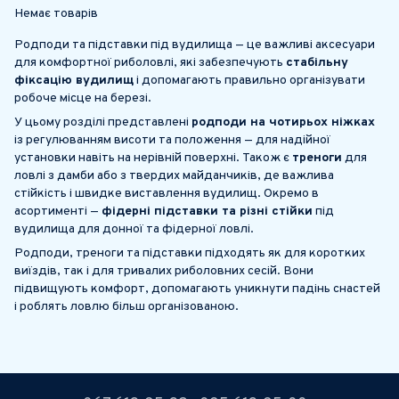
Немає товарів
Родподи та підставки під вудилища — це важливі аксесуари
для комфортної риболовлі, які забезпечують
стабільну
фіксацію вудилищ
і допомагають правильно організувати
робоче місце на березі.
У цьому розділі представлені
родподи на чотирьох ніжках
із регулюванням висоти та положення — для надійної
установки навіть на нерівній поверхні. Також є
треноги
для
ловлі з дамби або з твердих майданчиків, де важлива
стійкість і швидке виставлення вудилищ. Окремо в
асортименті —
фідерні підставки та різні стійки
під
вудилища для донної та фідерної ловлі.
Родподи, треноги та підставки підходять як для коротких
виїздів, так і для тривалих риболовних сесій. Вони
підвищують комфорт, допомагають уникнути падінь снастей
і роблять ловлю більш організованою.