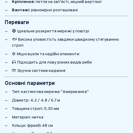
Кріплення:
петля на зап’ясті, міцний вертлюг
Вантажі:
рівномірно розташовані
Переваги
🔵 Ідеальне розкриття мережі у повітрі
🐟 Висока уловистість завдяки швидкому стягуванню
строп
⚙️ Міцні вузли та надійні елементи
🎣 Підходить для лову різних видів риби
🤲 Зручна система кидання
Основні параметри
Тип: кастингова мережа “Американка”
Діаметр: 4.2 / 4.8 / 6.7 м
Товщина строп: 0.30 мм
Матеріал: нитка
Кільце: фризбі 48 см