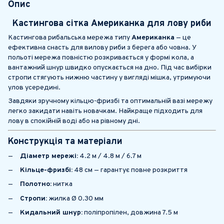
Опис
Кастингова сітка Американка для лову риби
Кастингова рибальська мережа типу
Американка
— це
ефективна снасть для вилову риби з берега або човна. У
польоті мережа повністю розкривається у формі кола, а
вантажний шнур швидко опускається на дно. Під час вибірки
стропи стягують нижню частину у вигляді мішка, утримуючи
улов усередині.
Завдяки зручному кільцю-фризбі та оптимальній вазі мережу
легко закидати навіть новачкам. Найкраще підходить для
лову в спокійній воді або на рівному дні.
Конструкція та матеріали
Діаметр мережі:
4.2 м / 4.8 м / 6.7 м
Кільце-фризбі:
48 см — гарантує повне розкриття
Полотно:
нитка
Стропи:
жилка Ø 0.30 мм
Кидальний шнур:
поліпропілен, довжина 7.5 м