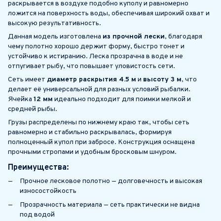
раскрывается в воздухе подобно куполу и равномерно
ложится на поверхность воды, обеспечивая широкий охват и
высокую результативность.
Данная модель изготовлена
из прочной лески
, благодаря
чему полотно хорошо держит форму, быстро тонет и
устойчиво к истиранию. Леска прозрачна в воде и не
отпугивает рыбу, что повышает уловистость сети.
Сеть имеет
диаметр раскрытия 4.5 м
и
высоту 3 м
, что
делает её универсальной для разных условий рыбалки.
Ячейка
12 мм
идеально подходит для поимки мелкой и
средней рыбы.
Грузы распределены по нижнему краю так, чтобы сеть
равномерно и стабильно раскрывалась, формируя
полноценный купол при забросе. Конструкция оснащена
прочными стропами и удобным бросковым шнуром.
Преимущества:
Прочное лесковое полотно — долговечность и высокая
износостойкость
Прозрачность материала — сеть практически не видна
под водой