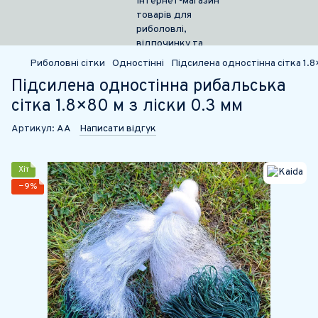
Риболовні сітки
Одностінні
Підсилена одностінна сітка 1.8×
Підсилена одностінна рибальська
сітка 1.8×80 м з ліски 0.3 мм
Артикул:
АА
Написати відгук
Хіт
−9%