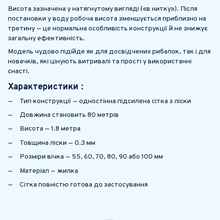
Висота зазначена у натягнутому вигляді («в нитку»). Після
постановки у воду робоча висота зменшується приблизно на
третину — це нормальна особливість конструкції й не знижує
загальну ефективність.
Модель чудово підійде як для досвідчених рибалок, так і для
новачків, які цінують витривалі та прості у використанні
снасті.
Характеристики :
Тип конструкції — одностінна підсилена сітка з ліски
Довжина становить 80 метрів
Висота — 1.8 метра
Товщина ліски — 0.3 мм
Розміри вічка — 55, 60, 70, 80, 90 або 100 мм
Матеріал — жилка
Сітка повністю готова до застосування