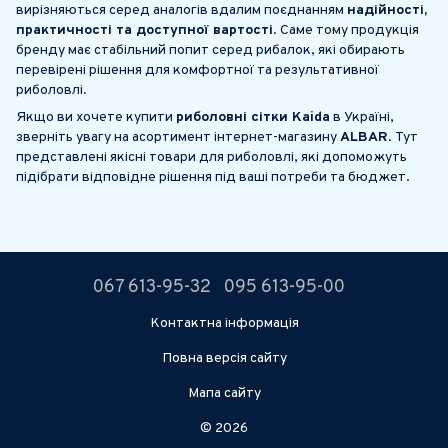
вирізняються серед аналогів вдалим поєднанням
надійності,
практичності та доступної вартості
. Саме тому продукція
бренду має стабільний попит серед рибалок, які обирають
перевірені рішення для комфортної та результативної
риболовлі.
Якщо ви хочете купити
риболовні сітки Kaida
в Україні,
зверніть увагу на асортимент інтернет-магазину
ALBAR
. Тут
представлені якісні товари для риболовлі, які допоможуть
підібрати відповідне рішення під ваші потреби та бюджет.
067 613-95-32
095 613-95-00
Контактна інформація
Повна версія сайту
Мапа сайту
© 2026