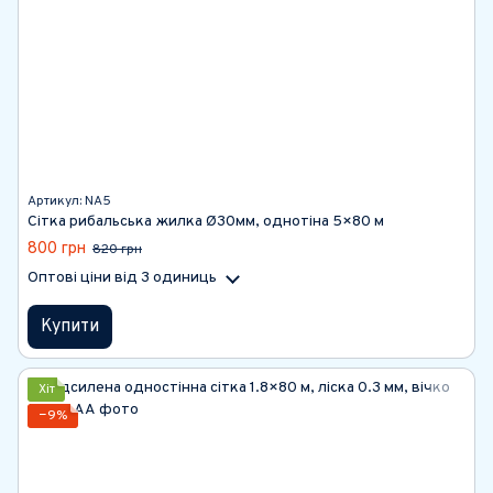
Артикул: NА5
Сітка рибальська жилка Ø30мм, однотіна 5×80 м
800 грн
820 грн
Оптові ціни
від 3 одиниць
Купити
Хіт
−9%