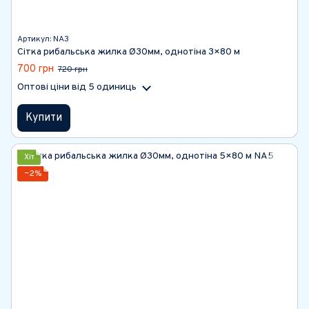
Артикул: NА3
Сітка рибальська жилка Ø30мм, однотіна 3×80 м
700 грн
720 грн
Оптові ціни
від 5 одиниць
Купити
Хіт
−2%