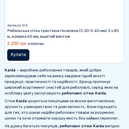
Артикул: Sт3
Рибальська сітка тристінна посилена (0.30-0.40 мм) 3 х 80
м, комірка 60 мм, вшитий вантаж
2 200 грн
2 550 грн
Купити
Kaida
— виробник риболовних товарів, який добре
зарекомендував себе на ринку завдяки гідній якості
продукції, практичності та надійності. Бренд пропонує
широкий асортимент снастей для риболовлі, серед яких на
особливу увагу заслуговують
риболовні сітки Kaida
.
Сітки
Kaida
цінуються покупцями за якісне виготовлення,
зручність у використанні та довговічність. Вони підходять
для тих, хто шукає надійні риболовні товари за розумною
ціною та хоче отримати хорошу якість без зайвих переплат.
На думку багатьох покупців,
риболовні сітки Kaida
вигідно