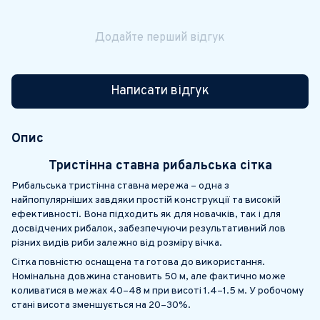
Додайте перший відгук
Написати відгук
Опис
Тристінна ставна рибальська сітка
Рибальська тристінна ставна мережа – одна з
найпопулярніших завдяки простій конструкції та високій
ефективності. Вона підходить як для новачків, так і для
досвідчених рибалок, забезпечуючи результативний лов
різних видів риби залежно від розміру вічка.
Сітка повністю оснащена та готова до використання.
Номінальна довжина становить 50 м, але фактично може
коливатися в межах 40–48 м при висоті 1.4–1.5 м. У робочому
стані висота зменшується на 20–30%.