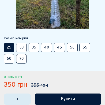
Розмір комірки
25
30
35
40
45
50
55
60
70
В наявності
350 грн
355 грн
Купити