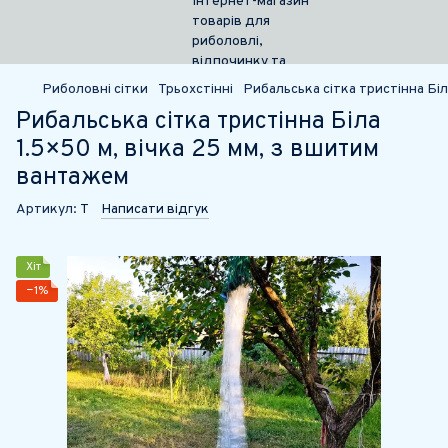
Риболовні сітки
Трьохстінні
Рибальська сітка тристінна Бі
Рибальська сітка тристінна Біла
1.5×50 м, вічка 25 мм, з вшитим
вантажем
Артикул:
Т
Написати відгук
Хіт
−1%