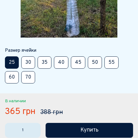
Размер ячейки
25
30
35
40
45
50
55
60
70
В наличии
365 грн
388 грн
Купить