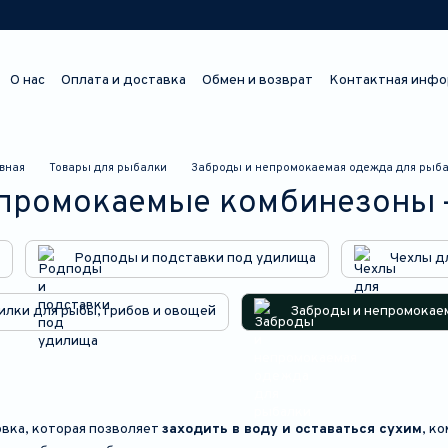
О нас
Оплата и доставка
Обмен и возврат
Контактная инфо
Отзывы о магазине
вная
Товары для рыбалки
Заброды и непромокаемая одежда для рыб
епромокаемые комбинезоны 
Родподы и подставки под удилища
Чехлы д
илки для рыбы, грибов и овощей
Заброды и непромокае
вка, которая позволяет
заходить в воду и оставаться сухим
, к