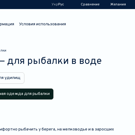
Сравнение
Укр
Рус
Желания
рмация
Условия использования
алки
— для рыбалки в воде
ля удилищ
мая одежда для рыбалки
омфортно рыбачить у берега, на мелководье и в заросших