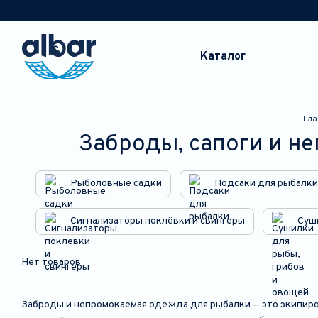
Перейти к основному контенту
Каталог
Гла
Заброды, сапоги и н
Рыболовные садки
Подсаки для рыбалки
Сигнализаторы поклёвки и свингеры
Суш
Нет товаров
Заброды и непромокаемая одежда для рыбалки — это экипиро