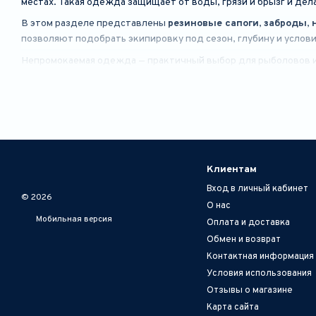
местах. Такая одежда защищает от воды, грязи и брызг и дел
В этом разделе представлены
резиновые сапоги
,
заброды
,
позволяют подобрать экипировку под сезон, глубину и услов
Непромокаемая одежда — практичный выбор для рыболовов и
Клиентам
Вход в личный кабинет
© 2026
О нас
Мобильная версия
Оплата и доставка
Обмен и возврат
Контактная информация
Условия использования
Отзывы о магазине
Карта сайта