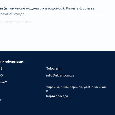
ны
(в том числе модели с капюшоном). Разные форматы
влажной среде.
 комфорт на водоёме.
я информация
32
Telegram
00
info@albar.com.ua
 вам?
Украина, 61176, Харьков, ул. Юбилейная,
8
Карта проезда
х