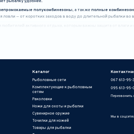
ает рыбалку удобнее.
непромокаемые полукомбинезоны
, а также
полные комбинезо
ия ловли — от коротких заходов в воду до длительной рыбалки во 
 любителей активного отдыха, которым важны защита от влаги и
Каталог
Контактна
Рыболовные сети
067 613-95-
Комплектующие к рыболовным
095 613-95-
сетям
Перезвонить
Раколовки
Ножи для охоты и рыбалки
Сувенирное оружие
Мы в соцсетя
Точилки для ножей
Товары для рыбалки