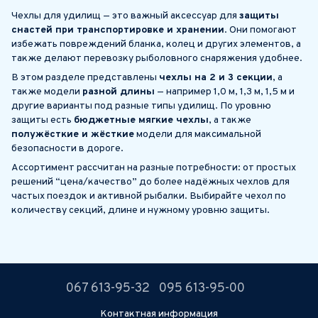
Чехлы для удилищ — это важный аксессуар для
защиты
снастей при транспортировке и хранении
. Они помогают
избежать повреждений бланка, колец и других элементов, а
также делают перевозку рыболовного снаряжения удобнее.
В этом разделе представлены
чехлы на 2 и 3 секции
, а
также модели
разной длины
— например 1,0 м, 1,3 м, 1,5 м и
другие варианты под разные типы удилищ. По уровню
защиты есть
бюджетные мягкие чехлы
, а также
полужёсткие и жёсткие
модели для максимальной
безопасности в дороге.
Ассортимент рассчитан на разные потребности: от простых
решений “цена/качество” до более надёжных чехлов для
частых поездок и активной рыбалки. Выбирайте чехол по
количеству секций, длине и нужному уровню защиты.
067 613-95-32
095 613-95-00
Контактная информация