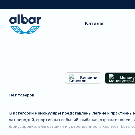
Перейти к основному контенту
Каталог
Бинокли
Моноку
Нет товаров
В категории
монокуляры
представлены лёгкие и практичные 
за природой, спортивных событий, рыбалки, охраны и полевых
фокусировки, влагозащиту и ударопрочность корпуса. Есть 