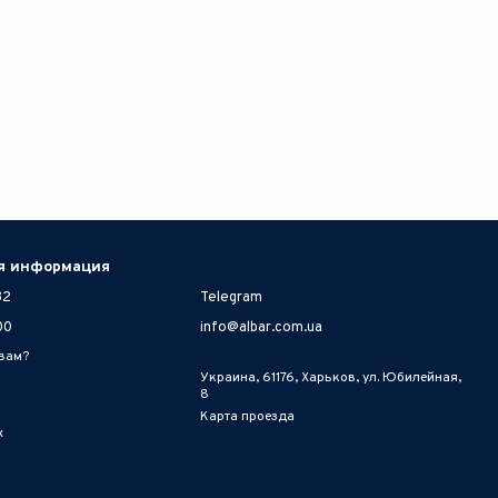
я информация
32
Telegram
00
info@albar.com.ua
 вам?
Украина, 61176, Харьков, ул. Юбилейная,
8
Карта проезда
х