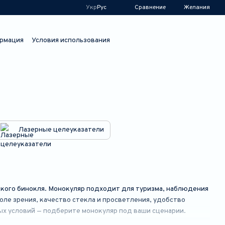
Сравнение
Укр
Рус
Желания
рмация
Условия использования
Лазерные целеуказатели
дкого бинокля. Монокуляр подходит для туризма, наблюдения
оле зрения, качество стекла и просветления, удобство
х условий — подберите монокуляр под ваши сценарии.