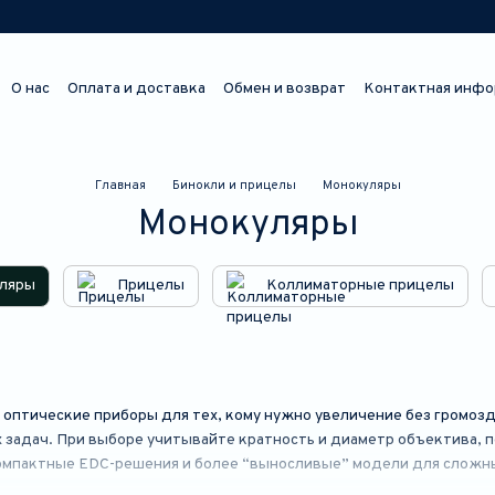
О нас
Оплата и доставка
Обмен и возврат
Контактная инфо
Отзывы о магазине
Главная
Бинокли и прицелы
Монокуляры
Монокуляры
ляры
Прицелы
Коллиматорные прицелы
оптические приборы для тех, кому нужно увеличение без громоз
 задач. При выборе учитывайте кратность и диаметр объектива, п
компактные EDC-решения и более “выносливые” модели для сложны