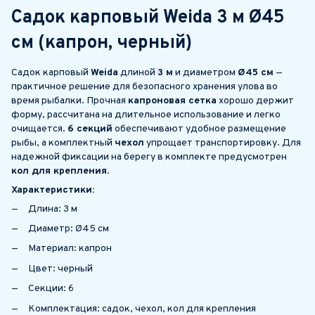
Садок карповый Weida 3 м Ø45
см (капрон, черный)
Садок карповый
Weida
длиной
3 м
и диаметром
Ø45 см
—
практичное решение для безопасного хранения улова во
время рыбалки. Прочная
капроновая сетка
хорошо держит
форму, рассчитана на длительное использование и легко
очищается.
6 секций
обеспечивают удобное размещение
рыбы, а комплектный
чехол
упрощает транспортировку. Для
надежной фиксации на берегу в комплекте предусмотрен
кол для крепления
.
Характеристики:
Длина: 3 м
Диаметр: Ø45 см
Материал: капрон
Цвет: черный
Секции: 6
Комплектация: садок, чехол, кол для крепления