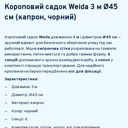
Короповий садок Weida 3 м Ø45
см (капрон, чорний)
Короповий садок
Weida
довжиною
3 м
і діаметром
Ø45 см
—
зручний варіант для безпечного зберігання улову під час
риболовлі. Міцна
капронова сітка
розрахована на тривале
використання, легко миється та добре тримає форму.
6
секцій
допомагають зручно розміщувати рибу, а
чохол
у
комплекті спрощує транспортування. Для надійного
кріплення на березі передбачено
кіл для фіксації
.
Характеристики:
Довжина: 3 м
Діаметр: Ø45 см
Матеріал: капрон
Колір: чорний
Секції: 6
Комплектація: садок, чохол, кіл для кріплення