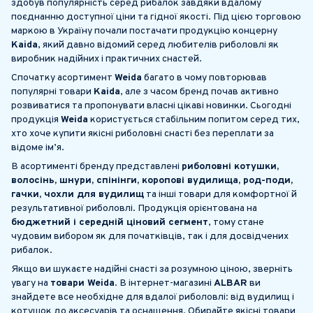
здобув популярність серед рибалок завдяки вдалому
поєднанню доступної ціни та гідної якості. Під цією торговою
маркою в Україну почали постачати продукцію концерну
Kaida
, який давно відомий серед любителів риболовлі як
виробник надійних і практичних снастей.
Спочатку асортимент
Weida
багато в чому повторював
популярні товари
Kaida
, але з часом бренд почав активно
розвиватися та пропонувати власні цікаві новинки. Сьогодні
продукція
Weida
користується стабільним попитом серед тих,
хто хоче купити якісні риболовні снасті без переплати за
відоме ім’я.
В асортименті бренду представлені
риболовні котушки,
волосінь, шнури, спінінги, коропові вудилища, род-поди,
гачки, чохли для вудилищ
та інші товари для комфортної й
результативної риболовлі. Продукція орієнтована на
бюджетний і середній ціновий сегмент
, тому стане
чудовим вибором як для початківців, так і для досвідчених
рибалок.
Якщо ви шукаєте надійні снасті за розумною ціною, зверніть
увагу на
товари Weida
. В інтернет-магазині
ALBAR
ви
знайдете все необхідне для вдалої риболовлі: від вудилищ і
котушок до аксесуарів та оснащення. Обирайте якісні товари