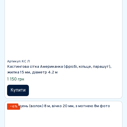
Артикул: КС Л
Кастингова сітка Американка (фрісбі, кільце, парашут),
жилка 15 мм, діаметр 4.2 м
1 150 грн
Купити
−6%