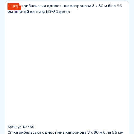
−9%
Артикул: N3*80
Сітка рибальська одностінна капронова 3 х 80 м біла 55 мм