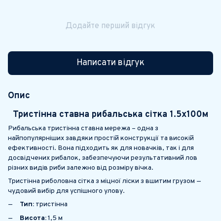
Додайте перший відгук
Написати відгук
Опис
Тристінна ставна рибальська сітка 1.5х100м
Рибальська тристінна ставна мережа – одна з
найпопулярніших завдяки простій конструкції та високій
ефективності. Вона підходить як для новачків, так і для
досвідчених рибалок, забезпечуючи результативний лов
різних видів риби залежно від розміру вічка.
Тристінна риболовна сітка з міцної ліски з вшитим грузом —
чудовий вибір для успішного улову.
Тип:
тристінна
Висота:
1,5 м