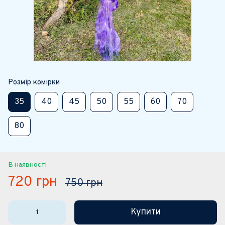
Розмір комірки
35
40
45
50
55
60
70
80
В наявності
720 грн
750 грн
Купити