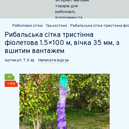
Риболовні сітки
Трьохстінні
Рибальська сітка тристінна фі
Рибальська сітка тристінна
фіолетова 1.5×100 м, вічка 35 мм, з
вшитим вантажем
Артикул:
Т.5 зр
Написати відгук
Хіт
−4%