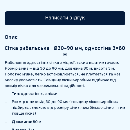
Написати відгук
Опис
Сітка рибальська Ø30–90 мм, одностіна 3×80
м
Риболовна одностінна сітка з міцної ліски з вшитим грузом.
Розмір вічка — від 30 до 90 мм, довжина 80 м, висота 3 м.
Полотно м’яке, легко встановлюється, не плутається та має
високу уловистість. Товщину ліски виробник підбирає під
розмір вічка для максимальної надійності.
Тип:
одностінна, з ліски
Розмір вічка:
від 30 до 90 мм (товщину ліски виробник
підбирає залежно від розміру вічка: чим більше вічко – тим
товща ліска)
Довжина:
80 м