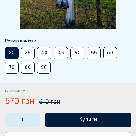
Розмір комірки
30
35
40
45
50
55
60
70
80
90
В наявності
570 грн
610 грн
Купити