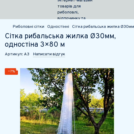
Риболовні сітки
Одностінні
Сітка рибальська жилка Ø30мм
Сітка рибальська жилка Ø30мм,
одностіна 3×80 м
Артикул:
А3
Написати відгук
−7%