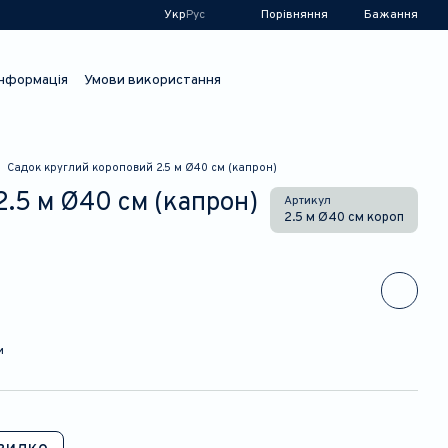
Порівняння
Укр
Рус
Бажання
інформація
Умови використання
Садок круглий короповий 2.5 м Ø40 см (капрон)
.5 м Ø40 см (капрон)
Артикул
2.5 м Ø40 см короп
и