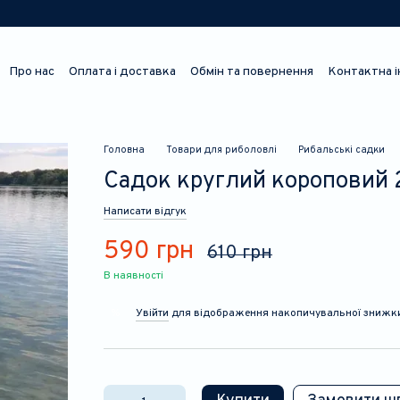
Про нас
Оплата і доставка
Обмін та повернення
Контактна 
Відгуки про магазин
Головна
Товари для риболовлі
Рибальські садки
Садок круглий короповий 2
Написати відгук
590 грн
610 грн
В наявності
Увійти
для відображення накопичувальної знижк
%