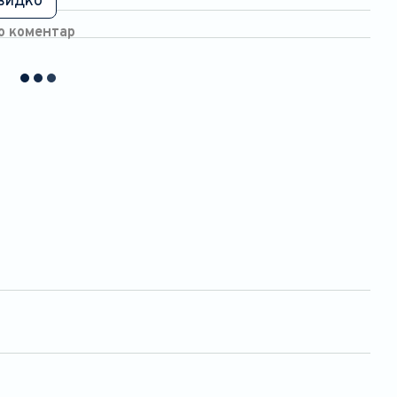
видко
бо коментар