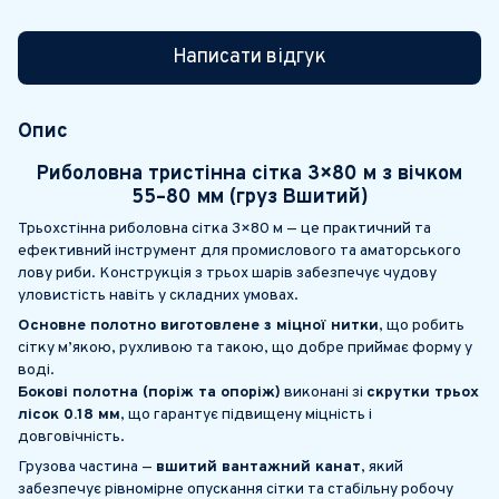
Написати відгук
Опис
Риболовна тристінна сітка 3×80 м з вічком
55–80 мм (груз
Вшитий
)
Трьохстінна риболовна сітка 3×80 м — це практичний та
ефективний інструмент для промислового та аматорського
лову риби. Конструкція з трьох шарів забезпечує чудову
уловистість навіть у складних умовах.
Основне полотно виготовлене з міцної нитки
, що робить
сітку м’якою, рухливою та такою, що добре приймає форму у
воді.
Бокові полотна (поріж та опоріж)
виконані зі
скрутки трьох
лісок 0.18 мм
, що гарантує підвищену міцність і
довговічність.
Грузова частина —
вшитий вантажний канат
, який
забезпечує рівномірне опускання сітки та стабільну робочу