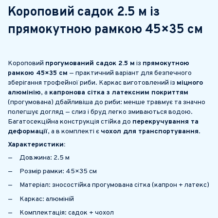
Короповий садок
2.5 м
із
прямокутною рамкою 45×35 см
Короповий
прогумований садок 2.5 м
із
прямокутною
рамкою 45×35 см
— практичний варіант для безпечного
зберігання трофейної риби. Каркас виготовлений із
міцного
алюмінію
, а
капронова сітка з латексним покриттям
(прогумована) дбайливіша до риби: менше травмує та значно
полегшує догляд — слиз і бруд легко змиваються водою.
Багатосекційна конструкція стійка до
перекручування та
деформації
, а в комплекті є
чохол для транспортування
.
Характеристики:
Довжина: 2.5 м
Розмір рамки: 45×35 см
Матеріал: зносостійка прогумована сітка (капрон + латекс)
Каркас: алюміній
Комплектація: садок + чохол