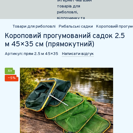
Товари для риболовлі
Рибальські садки
Короповий прогумо
Короповий прогумований садок 2.5
м 45×35 см (прямокутний)
Артикул:
прям 2.5 м 45×35
Написати відгук
Хіт
−5%