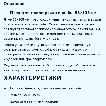
Описание
Ятер для ловли раков и рыбы
55×105
см
Ятер 55×105 см
— это эффективная и компактная снасть для
ловли раков и мелкой рыбы. Спиралевидная конструкция,
обтянутая прочной полипропиленовой сеткой с ячейкой
1 см
,
обеспечивает надежность и долговечность. Два входа
увеличивают шанс богатого улова.
Перед установкой внутрь можно положить приманку с
сильным запахом: жмых, рыбные отходы или другую
прикормку. В сложенном виде ятер занимает минимум места
и удобен для транспортировки.
Подходит для установки с берега или лодки. Отличается
высокой уловистостью и простотой использования.
ХАРАКТЕРИСТИКИ
Тип:
ятер (вентер), ловушка для раков и рыбы
Размер:
55 × 105 см
Материал сетки:
полипропилен