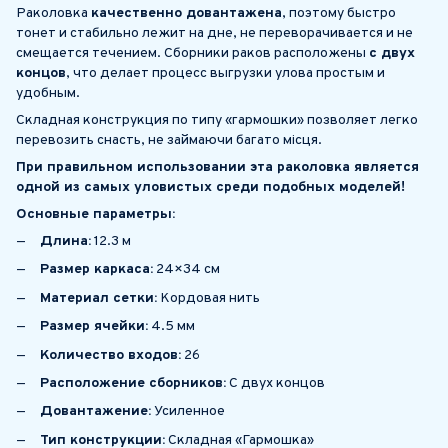
Раколовка
качественно довантажена
, поэтому быстро
тонет и стабильно лежит на дне, не переворачивается и не
смещается течением. Сборники раков расположены
с двух
концов
, что делает процесс выгрузки улова простым и
удобным.
Складная конструкция по типу «гармошки» позволяет легко
перевозить снасть, не займаючи багато місця.
При правильном использовании эта раколовка является
одной из самых уловистых среди подобных моделей!
Основные параметры:
Длина:
12.3 м
Размер каркаса:
24×34 см
Материал сетки:
Кордовая нить
Размер ячейки:
4.5 мм
Количество входов:
26
Расположение сборников:
С двух концов
Довантажение:
Усиленное
Тип конструкции:
Складная «Гармошка»