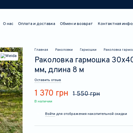
О нас
Оплата и доставка
Обмен и возврат
Контактная инфо
Отзывы о магазине
Главная
Раколовки
Гармошки
Раколовка гармош
Раколовка гармошка 30х40
мм, длина 8 м
Оставить отзыв
1 370 грн
1 550 грн
В наличии
Войти
для отображения накопительной скидки
%