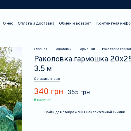
О нас
Оплата и доставка
Обмен и возврат
Контактная инфо
Отзывы о магазине
Главная
Раколовки
Гармошки
Раколовка гармош
Раколовка гармошка 20х25 
3.5 м
Оставить отзыв
340 грн
365 грн
В наличии
Войти
для отображения накопительной скидки
%