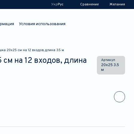
Сравнение
Укр
Рус
Желания
рмация
Условия использования
ка 20х25 см на 12 входов, длина 3.5 м
см на 12 входов, длина
Артикул
20х25 3.5
м