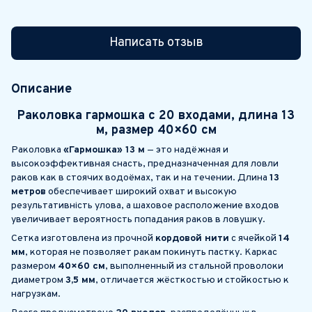
Написать отзыв
Описание
Раколовка гармошка с 20 входами, длина 13
м, размер 40×60 см
Раколовка
«Гармошка» 13 м
— это надёжная и
высокоэффективная снасть, предназначенная для ловли
раков как в стоячих водоёмах, так и на течении. Длина
13
метров
обеспечивает широкий охват и высокую
результативність улова, а шаховое расположение входов
увеличивает вероятность попадания раков в ловушку.
Сетка изготовлена из прочной
кордовой нити
с ячейкой
14
мм
, которая не позволяет ракам покинуть пастку. Каркас
размером
40×60 см
, выполненный из стальной проволоки
диаметром
3,5 мм
, отличается жёсткостью и стойкостью к
нагрузкам.