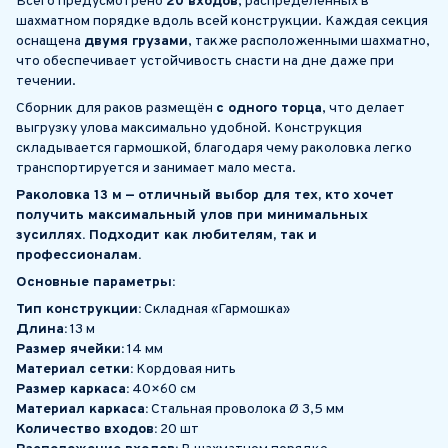
Всего предусмотрено
20 входов
, распределённых в
шахматном порядке вдоль всей конструкции. Каждая секция
оснащена
двумя грузами
, также расположенными шахматно,
что обеспечивает устойчивость снасти на дне даже при
течении.
Сборник для раков размещён
с одного торца
, что делает
выгрузку улова максимально удобной. Конструкция
складывается гармошкой, благодаря чему раколовка легко
транспортируется и занимает мало места.
Раколовка 13 м — отличный выбор для тех, кто хочет
получить максимальный улов при минимальных
зусиллях. Подходит как любителям, так и
профессионалам.
Основные параметры:
Тип конструкции:
Складная «Гармошка»
Длина:
13 м
Размер ячейки:
14 мм
Материал сетки:
Кордовая нить
Размер каркаса:
40×60 см
Материал каркаса:
Стальная проволока Ø 3,5 мм
Количество входов:
20 шт