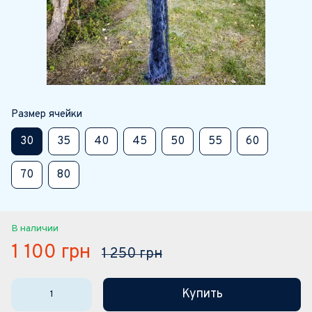
Размер ячейки
30
35
40
45
50
55
60
70
80
В наличии
1 100 грн
1 250 грн
Купить