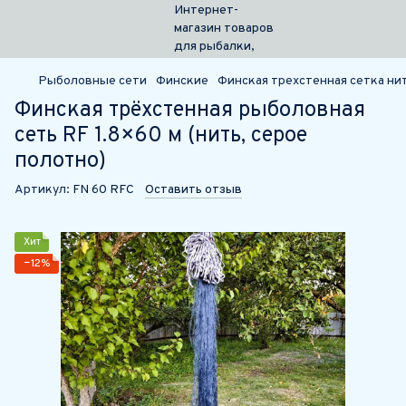
Рыболовные сети
Финские
Финская трехстенная сетка нит
Финская трёхстенная рыболовная
сеть RF 1.8×60 м (нить, серое
полотно)
Артикул:
FN 60 RFС
Оставить отзыв
Хит
−12%