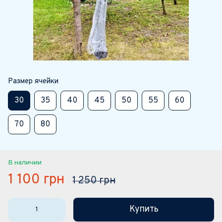
Размер ячейки
30
35
40
45
50
55
60
70
80
В наличии
1 100 грн
1 250 грн
Купить