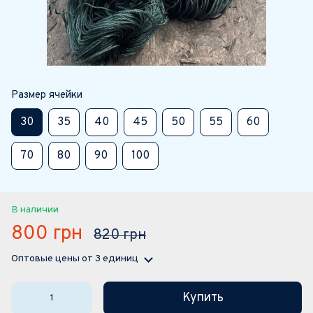
Размер ячейки
30
35
40
45
50
55
60
70
80
90
100
В наличии
800 грн
820 грн
Оптовые цены
от 3 единиц
Купить