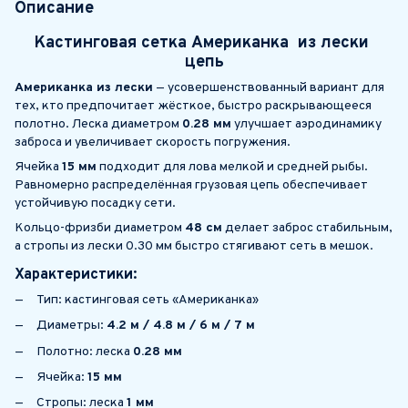
Описание
Кастинговая сетка Американка из лески
цепь
Американка из лески
— усовершенствованный вариант для
тех, кто предпочитает жёсткое, быстро раскрывающееся
полотно. Леска диаметром
0.28 мм
улучшает аэродинамику
заброса и увеличивает скорость погружения.
Ячейка
15 мм
подходит для лова мелкой и средней рыбы.
Равномерно распределённая грузовая цепь обеспечивает
устойчивую посадку сети.
Кольцо-фризби диаметром
48 см
делает заброс стабильным,
а стропы из лески 0.30 мм быстро стягивают сеть в мешок.
Характеристики:
Тип: кастинговая сеть «Американка»
Диаметры:
4.2 м / 4.8 м / 6 м / 7 м
Полотно: леска
0.28 мм
Ячейка:
15 мм
Стропы: леска
1 мм