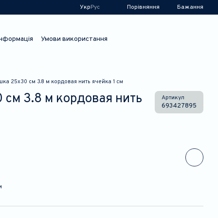
Порівняння
Укр
Рус
Бажання
інформація
Умови використання
ка 25х30 см 3.8 м кордовая нить ячейка 1 см
см 3.8 м кордовая нить
Артикул
693427895
и