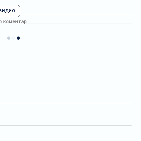
видко
бо коментар