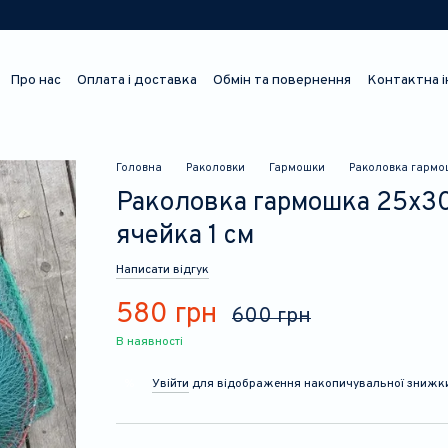
Про нас
Оплата і доставка
Обмін та повернення
Контактна 
Відгуки про магазин
Головна
Раколовки
Гармошки
Раколовка гармош
Раколовка гармошка 25х30 
ячейка 1 см
Написати відгук
580 грн
600 грн
В наявності
Увійти
для відображення накопичувальної знижк
%