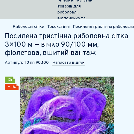
Риболовні сітки
Трьохстінні
Посилена тристінна риболовна 
Посилена тристінна риболовна сітка
3×100 м — вічко 90/100 мм,
фіолетова, вшитий вантаж
Артикул:
Т3 пп 90,100
Написати відгук
Хіт
−11%