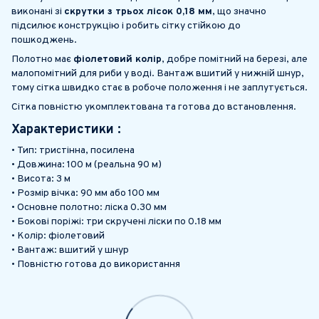
виконані зі
скрутки з трьох лісок 0,18 мм
, що значно
підсилює конструкцію і робить сітку стійкою до
пошкоджень.
Полотно має
фіолетовий колір
, добре помітний на березі, але
малопомітний для риби у воді. Вантаж вшитий у нижній шнур,
тому сітка швидко стає в робоче положення і не заплутується.
Сітка повністю укомплектована та готова до встановлення.
Характеристики :
• Тип: тристінна, посилена
• Довжина: 100 м (реальна 90 м)
• Висота: 3 м
• Розмір вічка: 90 мм або 100 мм
• Основне полотно: ліска 0.30 мм
• Бокові поріжі: три скручені ліски по 0.18 мм
• Колір: фіолетовий
• Вантаж: вшитий у шнур
• Повністю готова до використання