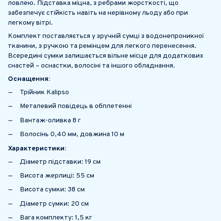
ловлею. Підставка міцна, з ребрами жорсткості, що
забезпечує стійкість навіть на нерівному льоду або при
легкому вітрі.
Комплект поставляється у
зручній сумці
з водонепроникної
тканини, з ручкою та ремінцем для легкого перенесення.
Всередині сумки залишається вільне місце для додаткових
снастей – оснастки, волосіні та іншого обладнання.
Оснащення:
Трійник Kalipso
Металевий повідець в обплетенні
Вантаж-оливка 8 г
Волосінь 0,40 мм, довжина 10 м
Характеристики:
Діаметр підставки: 19 см
Висота жерлиці: 55 см
Висота сумки: 38 см
Діаметр сумки: 20 см
Вага комплекту: 1,5 кг