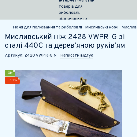
Ножі для полювання та риболовлі
Мисливські ножі
Мислив
Мисливський ніж 2428 VWPR-G зі
сталі 440C та дерев’яною руків’ям
Артикул:
2428 VWPR-G N
Написати відгук
Хіт
−13%