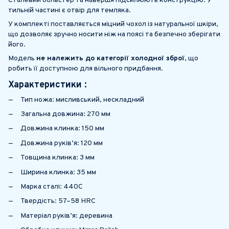
Сталевий больстер та навершя підсилюють конструкцію. У
тильній частині є отвір для темляка.
У комплекті поставляється міцний чохол із натуральної шкіри,
що дозволяє зручно носити ніж на поясі та безпечно зберігати
його.
Модель
не належить до категорії холодної зброї
, що
робить її доступною для вільного придбання.
Характеристики :
Тип ножа: мисливський, нескладний
Загальна довжина: 270 мм
Довжина клинка: 150 мм
Довжина руків’я: 120 мм
Товщина клинка: 3 мм
Ширина клинка: 35 мм
Марка сталі: 440C
Твердість: 57–58 HRC
Матеріал руків’я: деревина