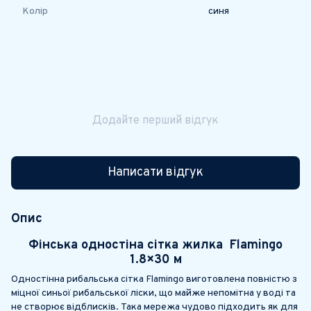
Колір
синя
Додайте перший відгук
Написати відгук
Опис
Фінська одностіна сітка жилка Flamingo
1.8×30 м
Одностінна рибальська сітка Flamingo виготовлена повністю з
міцної синьої рибальської ліски, що майже непомітна у воді та
не створює відблисків. Така мережа чудово підходить як для