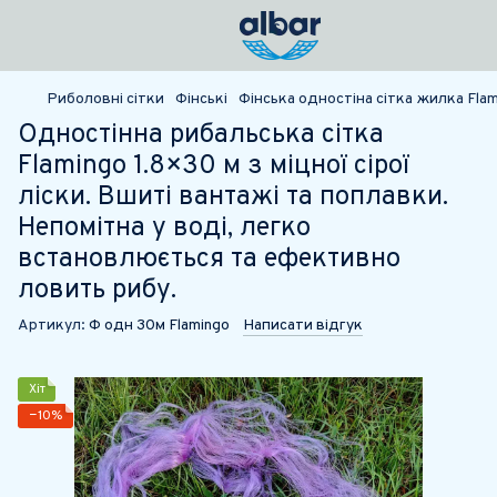
Риболовні сітки
Фінські
Фінська одностіна сітка жилка Flam
Одностінна рибальська сітка
Flamingo 1.8×30 м з міцної сірої
ліски. Вшиті вантажі та поплавки.
Непомітна у воді, легко
встановлюється та ефективно
ловить рибу.
Артикул:
Ф одн 30м Flamingo
Написати відгук
Хіт
−10%