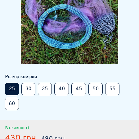
Розмір комірки
25
30
35
40
45
50
55
60
В наявності
430 грн