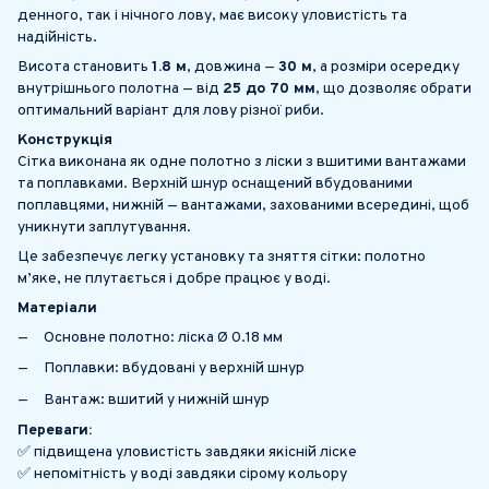
денного, так і нічного лову, має високу уловистість та
надійність.
Висота становить
1.8 м
, довжина —
30 м
, а розміри осередку
внутрішнього полотна — від
25 до 70 мм
, що дозволяє обрати
оптимальний варіант для лову різної риби.
Конструкція
Сітка виконана як одне полотно з ліски з вшитими вантажами
та поплавками. Верхній шнур оснащений вбудованими
поплавцями, нижній — вантажами, захованими всередині, щоб
уникнути заплутування.
Це забезпечує легку установку та зняття сітки: полотно
м’яке, не плутається і добре працює у воді.
Матеріали
Основне полотно: ліска Ø 0.18 мм
Поплавки: вбудовані у верхній шнур
Вантаж: вшитий у нижній шнур
Переваги:
✅ підвищена уловистість завдяки якісній ліске
✅ непомітність у воді завдяки сірому кольору