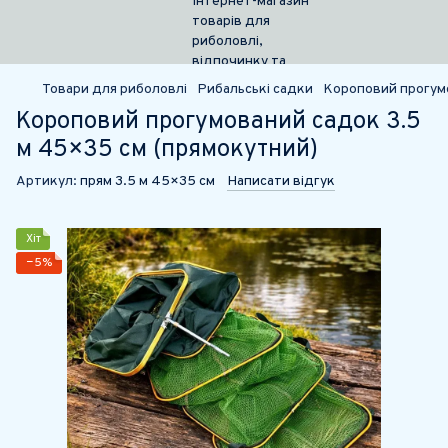
Товари для риболовлі
Рибальські садки
Короповий прогумо
Короповий прогумований садок 3.5
м 45×35 см (прямокутний)
Артикул:
прям 3.5 м 45×35 см
Написати відгук
Хіт
−5%