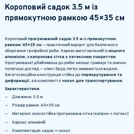
Короповий садок
3.5 м
із
прямокутною рамкою 45×35 см
Короповий
прогумований садок 3.5 м
із
прямокутною
рамкою 45×35 см
— практичний варіант для безпечного
зберігання трофейної риби. Каркас виготовлений із
міцного
алюмінію
, а
капронова сітка з латексним покриттям
(прогумована) дбайливіша до риби: менше травмує та значно
полегшує догляд — слиз і бруд легко змиваються водою.
Багатосекційна конструкція стійка до
перекручування та
деформації
, а в комплекті є
чохол для транспортування
.
Характеристики:
Довжина: 3.5 м
Розмір рамки: 45×35 см
Матеріал: зносостійка прогумована сітка (капрон + латекс)
Каркас: алюміній
Комплектація: садок + чохол