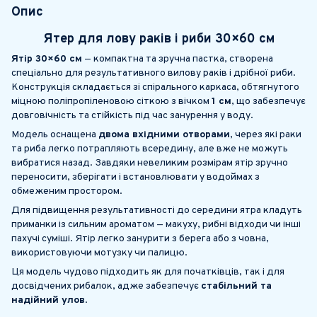
Опис
Ятер для лову раків і риби
30×60
см
Ятір 30×60 см
— компактна та зручна пастка, створена
спеціально для результативного вилову раків і дрібної риби.
Конструкція складається зі спірального каркаса, обтягнутого
міцною поліпропіленовою сіткою з вічком
1 см
, що забезпечує
довговічність та стійкість під час занурення у воду.
Модель оснащена
двома вхідними отворами
, через які раки
та риба легко потрапляють всередину, але вже не можуть
вибратися назад. Завдяки невеликим розмірам ятір зручно
переносити, зберігати і встановлювати у водоймах з
обмеженим простором.
Для підвищення результативності до середини ятра кладуть
приманки із сильним ароматом — макуху, рибні відходи чи інші
пахучі суміші. Ятір легко занурити з берега або з човна,
використовуючи мотузку чи палицю.
Ця модель чудово підходить як для початківців, так і для
досвідчених рибалок, адже забезпечує
стабільний та
надійний улов
.