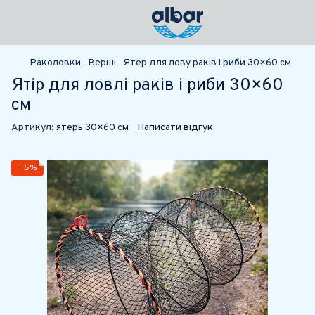
Раколовки
Верші
Ятер для лову раків і риби 30×60 см
Ятір для ловлі раків і риби 30×60
см
Артикул:
ятерь 30×60 см
Написати відгук
−5%