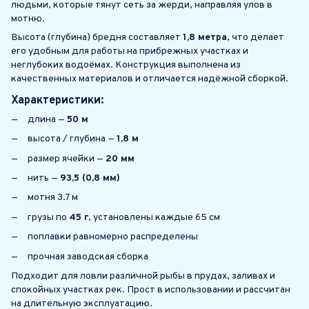
людьми, которые тянут сеть за жерди, направляя улов в
мотню.
Высота (глубина) бредня составляет
1,8 метра
, что делает
его удобным для работы на прибрежных участках и
неглубоких водоёмах. Конструкция выполнена из
качественных материалов и отличается надёжной сборкой.
Характеристики:
длина —
50 м
высота / глубина —
1,8 м
размер ячейки —
20 мм
нить —
93,5 (0,8 мм)
мотня 3.7 м
грузы по
45 г
, установлены каждые 65 см
поплавки равномерно распределены
прочная заводская сборка
Подходит для ловли различной рыбы в прудах, заливах и
спокойных участках рек. Прост в использовании и рассчитан
на длительную эксплуатацию.