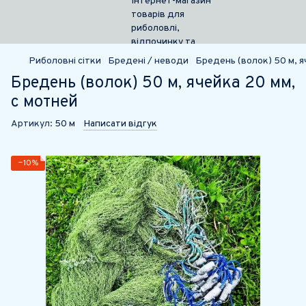
Риболовні сітки
Бредені / неводи
Бредень (волок) 50 м, я
Бредень (волок) 50 м, ячейка 20 мм,
с мотней
Артикул:
50 м
Написати відгук
−10%