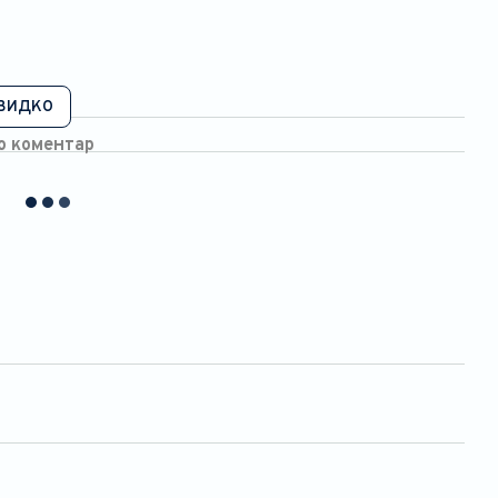
видко
бо коментар