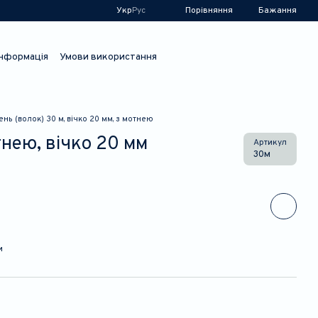
Порівняння
Укр
Рус
Бажання
інформація
Умови використання
нь (волок) 30 м, вічко 20 мм, з мотнею
тнею, вічко 20 мм
Артикул
30м
и