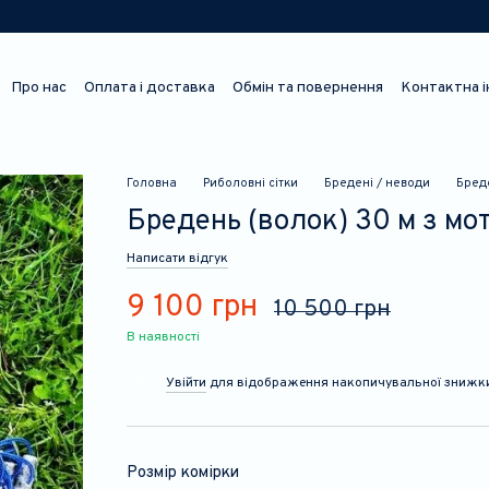
Про нас
Оплата і доставка
Обмін та повернення
Контактна 
Відгуки про магазин
Головна
Риболовні сітки
Бредені / неводи
Бреде
Бредень (волок) 30 м з мо
Написати відгук
9 100 грн
10 500 грн
В наявності
Увійти
для відображення накопичувальної знижк
%
Розмір комірки