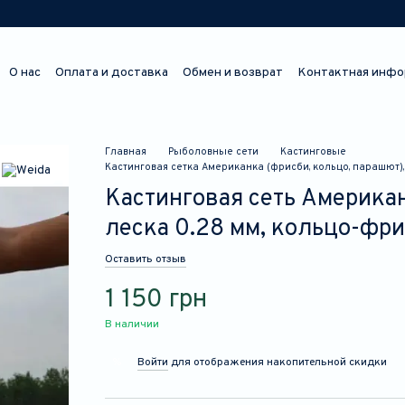
О нас
Оплата и доставка
Обмен и возврат
Контактная инфо
Отзывы о магазине
Главная
Рыболовные сети
Кастинговые
Кастинговая сетка Американка (фрисби, кольцо, парашют), 
Кастинговая сеть Американ
леска 0.28 мм, кольцо-фри
Оставить отзыв
1 150 грн
В наличии
Войти
для отображения накопительной скидки
%