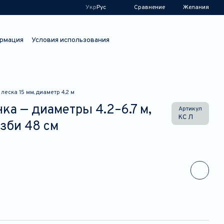
Сравнение
Укр
Рус
Желания
рмация
Условия использования
леска 15 мм, диаметр 4,2 м
ка — диаметры 4.2–6.7 м,
Артикул
КС Л
зби 48 см