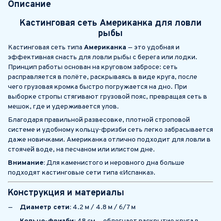
Описание
Кастинговая сеть Американка для ловли
рыбы
Кастинговая сеть типа
Американка
— это удобная и
эффективная снасть для ловли рыбы с берега или лодки.
Принцип работы основан на круговом забросе: сеть
расправляется в полёте, раскрываясь в виде круга, после
чего грузовая кромка быстро погружается на дно. При
выборке стропы стягивают грузовой пояс, превращая сеть в
мешок, где и удерживается улов.
Благодаря правильной развесовке, плотной строповой
системе и удобному кольцу-фризби сеть легко забрасывается
даже новичками. Американка отлично подходит для ловли в
стоячей воде, на песчаном или илистом дне.
Внимание:
Для каменистого и неровного дна больше
подходят кастинговые сети типа «Испанка».
Конструкция и материалы
Диаметр сети:
4.2 м / 4.8 м / 6/7 м