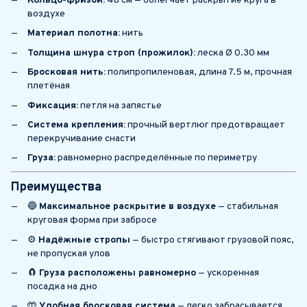
Кольцо-фризби:
48 см — облегчает раскрытие круга в
воздухе
Материал полотна:
нить
Толщина шнура строп (прожилок):
леска Ø 0.30 мм
Бросковая нить:
полипропиленовая, длина 7.5 м, прочная
плетёная
Фиксация:
петля на запястье
Система крепления:
прочный вертлюг предотвращает
перекручивание снасти
Груза:
равномерно распределённые по периметру
Преимущества
🔵
Максимальное раскрытие в воздухе
— стабильная
круговая форма при забросе
⚙️
Надёжные стропы
— быстро стягивают грузовой пояс,
не пропуская улов
🧲
Груза расположены равномерно
— ускоренная
посадка на дно
🤲
Удобная бросковая система
— легко забрасывается